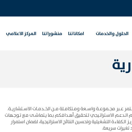
الحلول والخدمات
امكاناتنا
منشوراتنا
المركز الاعلامي
ﻳﺔ
ﺘﻤﺮ ﻋــﺒﺮ ﻣﺠــﻤﻮﻋــﺔ واﺳــﻌﺔ وﻣــﺘﻜﺎﻣــﻠﺔ ﻣــﻦ اﻟﺨــﺪﻣــﺎت اﻻﺳــﺘﺸﺎرﻳــﺔ.
ـﻘﺪم اﻟـﺪﻋـﻢ اﻻﺳـﺘﺮاﺗـﻴﺠﻲ ﻟـﺘﺤﻘﻴﻖ أﻫـﺪاﻓـﻜﻢ ﺑـﻤﺎ ﻳـﺘﻤﺎﺷـﻰ ﻣـﻊ ﺗـﻮﺟـﻬﺎت
ﺗـﻌﺰﻳـﺰ اﻟـﻜﻔﺎءة اﻟﺘﺸﻐﻴﻠﻴﺔ وﺗﺤﺴﻴﻦ اﻟﻨﺘﺎﺋﺞ اﻻﺳﺘﺮاﺗﻴﺠﻴﺔ، ﻟﻀﻤﺎن اﺳﺘﻤﺮار
ﺗﻐﻴﺮات ﺳﺮﻳﻌﺔ.