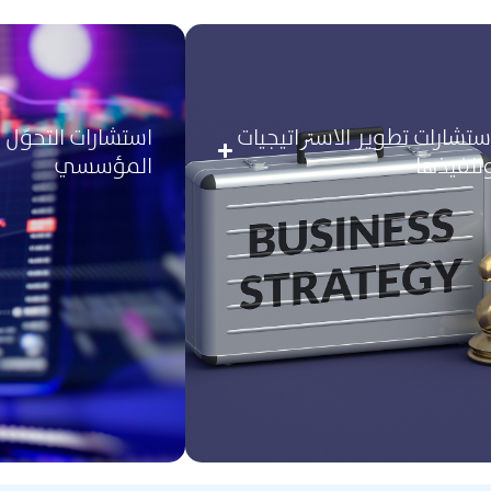
ﺳﺘﺸﺎرات ﺗﻄﻮﻳﺮ اﻻﺳﱰاﺗﻴﺠﻴﺎت
اﺳﺘﺸﺎرات اﻟﺘﺤﻮّل و
ﺗﻨﻔﻴﺬﻫﺎ
اﻟﻤﺆﺳﺴﻲ