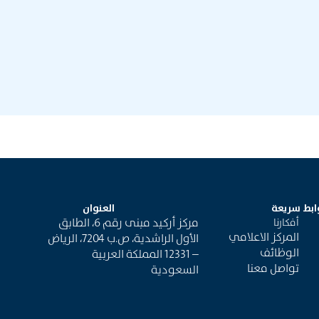
ابط سريعة
العنوان
مركز أركيد مبنى رقم 6، الطابق
أفكارنا
المركز الاعلامي
الأول الراشدية، ص.ب 7204، الرياض
الوظائف
– 12331 المملكة العربية
تواصل معنا
السعودية