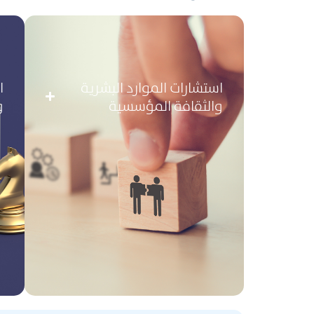
اﺳﺘﺸﺎرات اﻟﻤﻮارد اﻟﺒﺸﺮﻳﺔ
ا
واﻟﺜﻘﺎﻓﺔ اﻟﻤﺆﺳﺴﻴﺔ
و