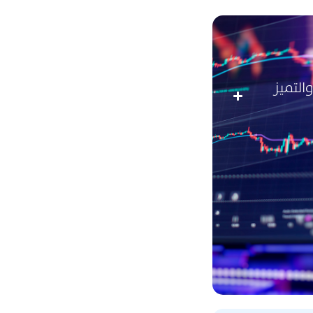
اﻟﺘﻤﻴﺰ