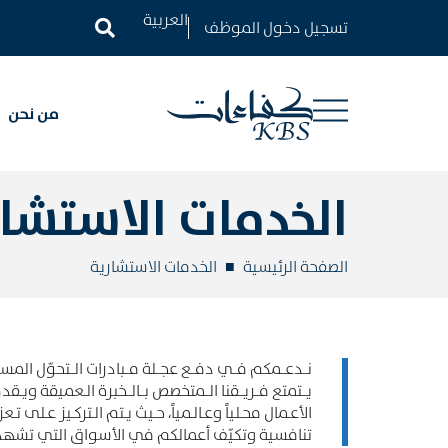
تسجيل دخول الموظف
من نحن
اﻟﺨﺪﻣﺎت اﻻﺳﺘﺸﺎر
الصفحة الرئيسية
اﻟﺨﺪﻣﺎت اﻻﺳﺘﺸﺎرﻳﺔ
ﻧــﺪﻋــﻤﻜﻢ ﻓــﻲ دﻓــﻊ ﻋﺠــﻠﺔ ﻣــﺒﺎدرات اﻟــﺘﺤﻮّل اﻟﻤﺴــ
ﻳــﺘﻤﺘﻊ ﻓــﺮﻳــﻘﻨﺎ اﻟــﻤﺘﺨﺼﺺ ﺑــﺎﻟــﺨﺒﺮة اﻟـﻌﻤﻴﻘﺔ وﻳ
اﻷﻋـﻤﺎل ﻣﺤـﻠﻴﺎً وﻋـﺎﻟـﻤﻴﺎً، ﺣـﻴﺚ ﻳـﺘﻢ اﻟـﺘﺮﻛـﻴﺰ ﻋـﻠﻰ 
ﺗﻨﺎﻓﺴﻴﺔ وﺗﻜﻴّﻒ أﻋﻤﺎﻟﻜﻢ ﻓﻲ اﻷﺳﻮاق اﻟﺘﻲ ﺗﺸﻬﺪ 