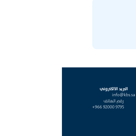
البريد الالكتروني
info@kbs.sa
رقم الهاتف
+966 92000 9795