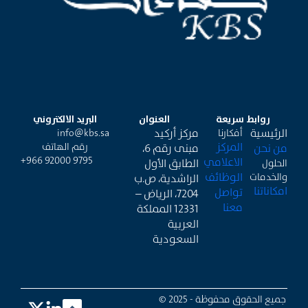
روابط سريعة
العنوان
البريد الالكتروني
الرئيسية
مركز أركيد
أفكارنا
info@kbs.sa
المركز
رقم الهاتف
من نحن
مبنى رقم 6،
+966 92000 9795
الاعلامي
الطابق الأول
الحلول
الوظائف
والخدمات
الراشدية، ص.ب
امكاناتنا
تواصل
7204، الرياض –
معنا
12331 المملكة
العربية
السعودية
جميع الحقوق محفوظة - 2025 ©