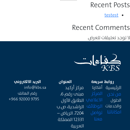
Recent Posts
testest
Recent Comments
لا توجد تعليقات للعرض.
روابط سريعة
العنوان
البريد الالكتروني
الرئيسية
مركز أركيد
أفكارنا
info@kbs.sa
المركز
رقم الهاتف
من نحن
مبنى رقم 6،
+966 92000 9795
الاعلامي
الطابق الأول
الحلول
الوظائف
والخدمات
الراشدية، ص.ب
امكاناتنا
تواصل
7204، الرياض –
معنا
12331 المملكة
العربية